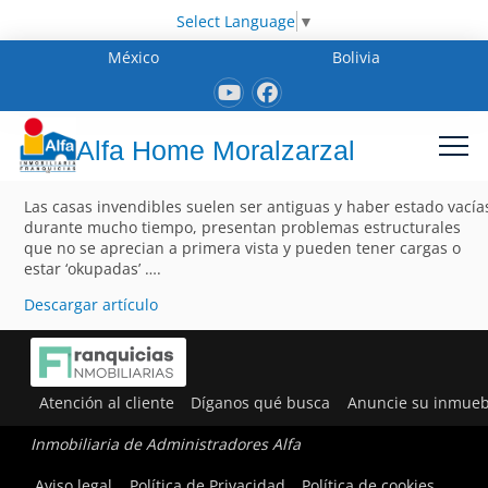
Select Language
▼
México
Bolivia
Alfa Home Moralzarzal
Las casas invendibles suelen ser antiguas y haber estado vacía
durante mucho tiempo, presentan problemas estructurales
que no se aprecian a primera vista y pueden tener cargas o
estar ‘okupadas’ ….
Descargar artículo
Atención al cliente
Díganos qué busca
Anuncie su inmueb
Inmobiliaria de Administradores Alfa
Aviso legal
Política de Privacidad
Política de cookies