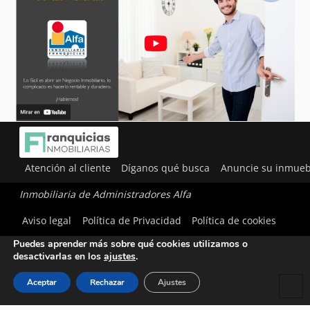
Atención al cliente
Díganos qué busca
Anuncie su inmueb
Inmobiliaria de Administradores Alfa
Utilizamos cookies para ofrecerte la mejor experiencia en
Aviso legal
Política de Privacidad
Política de cookies
nuestra web.
Puedes aprender más sobre qué cookies utilizamos o
desactivarlas en los
ajustes
.
Aceptar
Rechazar
Ajustes