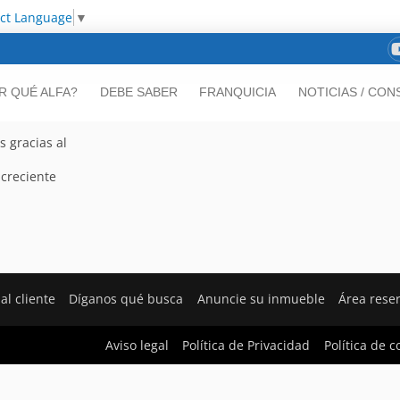
ect Language
▼
R QUÉ ALFA?
DEBE SABER
FRANQUICIA
NOTICIAS / CON
s gracias al
 creciente
al cliente
Díganos qué busca
Anuncie su inmueble
Área rese
Aviso legal
Política de Privacidad
Política de c