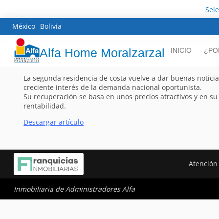
Sel
México
Bolivia
Alfa Home Moralzarzal
INICIO
¿PO
La segunda residencia de costa vuelve a dar buenas noticia
creciente interés de la demanda nacional oportunista.
Su recuperación se basa en unos precios atractivos y en su
rentabilidad.
Descargar artículo
Atención 
Inmobiliaria de Administradores Alfa