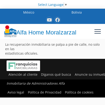
Select Language
▼
México
Bolivia
Alfa Home Moralzarzal
La recuperación inmobiliaria se palpa a pie de calle, no solo
en las
estadísticas oficiales.
Atención al cliente
Díganos qué busca
Anuncie su inmueb
Inmobiliaria de Administradores Alfa
Aviso legal
Política de Privacidad
Política de cookies