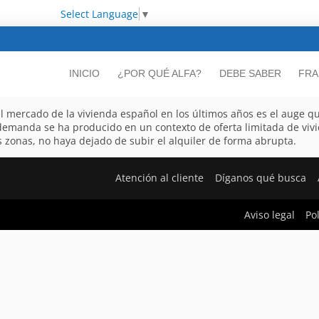
Select Language
▼
INICIO
¿POR QUÉ ALFA?
DEBE SABER
FRA
l mercado de la vivienda español en los últimos años es el auge 
 demanda se ha producido en un contexto de oferta limitada de vi
zonas, no haya dejado de subir el alquiler de forma abrupta.
Atención al cliente
Díganos qué busca
Aviso legal
Po