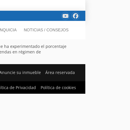
NQUICIA
NOTICIAS / CONSEJOS
que ha experimentado el porcentaje
viendas en régimen de
Anuncie su inmueble
Área reservada
lítica de Privacidad
Política de cookies