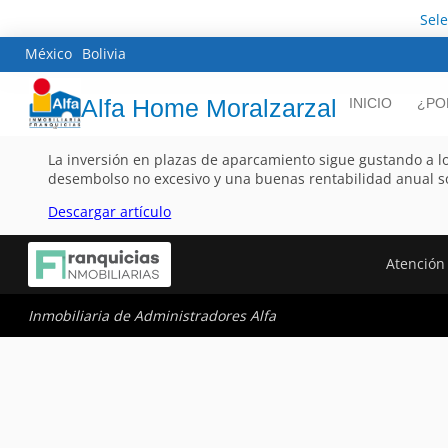
Sel
México
Bolivia
Alfa Home Moralzarzal
INICIO
¿PO
La inversión en plazas de aparcamiento sigue gustando a l
desembolso no excesivo y una buenas rentabilidad anual s
Descargar artículo
Atención 
Inmobiliaria de Administradores Alfa