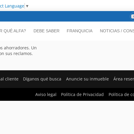
ect Language
▼
R QUÉ ALFA?
DEBE SABER
FRANQUICIA
NOTICIAS / CON
os ahorradores. Un
on sus reclamos.
al cliente
Díganos qué busca
Anuncie su inmueble
Área rese
Aviso legal
Política de Privacidad
Política de c