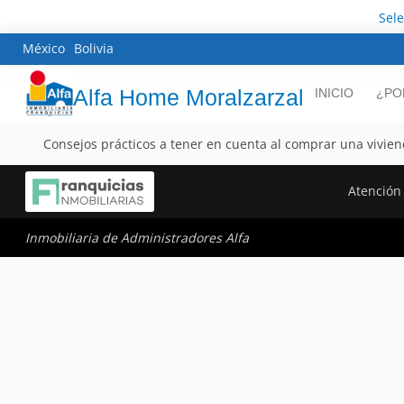
Sel
México
Bolivia
Alfa Home Moralzarzal
INICIO
¿PO
Consejos prácticos a tener en cuenta al comprar una vivien
Atención 
Inmobiliaria de Administradores Alfa