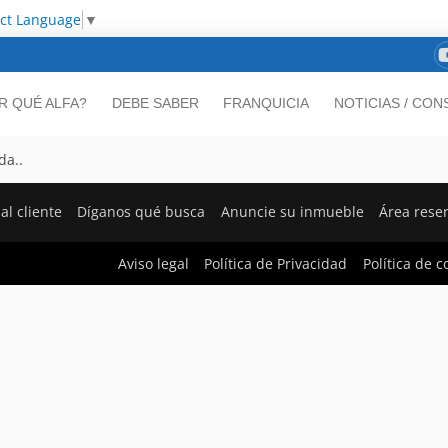
ect Language
▼
R QUÉ ALFA?
DEBE SABER
FRANQUICIA
NOTICIAS / CON
da..
al cliente
Díganos qué busca
Anuncie su inmueble
Área rese
Aviso legal
Política de Privacidad
Política de c