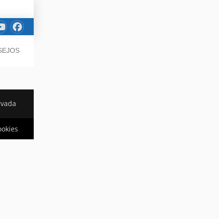
SEJOS
rvada
ookies