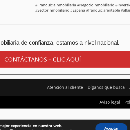
#FranquiciaInmobiliaria #NegocioInmobiliario #Inver
#SectorInmobiliario #España #franquiciarentable #alfa
biliaria de confianza, estamos a nivel nacional.
CONTÁCTANOS – CLIC AQUÍ
Atención al cliente
Díganos qué busca
Aviso legal
Po
 mejor experiencia en nuestra web.
Aceptar