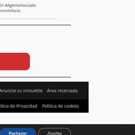
sión #AgenteAsociado
inmobiliaria
Anuncie su inmueble
Área reservada
lítica de Privacidad
Política de cookies
Rechazar
Ajustes