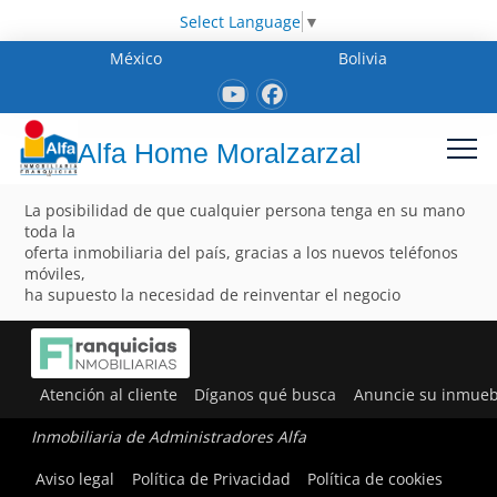
Select Language
▼
México
Bolivia
Alfa Home Moralzarzal
La posibilidad de que cualquier persona tenga en su mano
toda la
oferta inmobiliaria del país, gracias a los nuevos teléfonos
móviles,
ha supuesto la necesidad de reinventar el negocio
Atención al cliente
Díganos qué busca
Anuncie su inmueb
Inmobiliaria de Administradores Alfa
Aviso legal
Política de Privacidad
Política de cookies