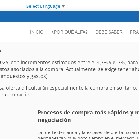
Select Language
▼
INICIO
¿POR QUÉ ALFA?
DEBE SABER
FRA
o
n 2025, con incrementos estimados entre el 4,7% y el 7%, ha
stos asociados a la compra. Actualmente, se exige tener ah
 impuestos y gastos).
sa oferta dificultarán especialmente la compra en solitario
ler compartido.
Procesos de compra más rápidos y
negociación
La fuerte demanda y la escasez de oferta harán 
permanezcan muy poco tiempo en el mercado. L