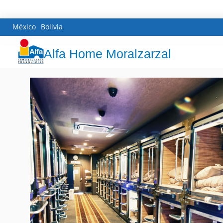
México
Bolivia
Alfa Home Moralzarzal