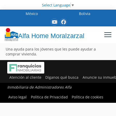
Select Language
▼
México
Bolivia
Alfa Home Moralzarzal
Una ayuda para los jóvenes que les puede ayudar a
comprar vivienda.
Atención al cliente
Díganos qué busca
Anuncie su inmueb
Inmobiliaria de Administradores Alfa
Aviso legal
Política de Privacidad
Política de cookies