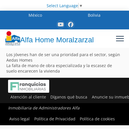
Select Language
▼
México
Bolivia
Alfa Home Moralzarzal
Los jóvenes han de ser una prioridad para el sector, según
Aedas Homes
La falta de mano de obra especializada y la escasez de
suelo encarecen la vivienda
Atención al cliente
Díganos qué busca
Anuncie su inmueb
Inmobiliaria de Administradores Alfa
Aviso legal
Política de Privacidad
Política de cookies