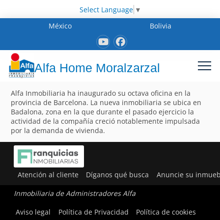
Select Language
▼
México
Bolivia
Alfa Home Moralzarzal
Alfa Inmobiliaria ha inaugurado su octava oficina en la
provincia de Barcelona. La nueva inmobiliaria se ubica en
Badalona, zona en la que durante el pasado ejercicio la
actividad de la compañía creció notablemente impulsada
por la demanda de vivienda.
Atención al cliente
Díganos qué busca
Anuncie su inmueb
Inmobiliaria de Administradores Alfa
Aviso legal
Política de Privacidad
Política de cookies