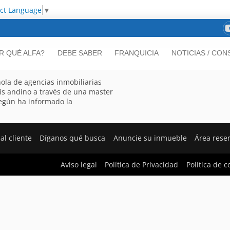
ect Language
▼
R QUÉ ALFA?
DEBE SABER
FRANQUICIA
NOTICIAS / CON
ñola de agencias inmobiliarias
aís andino a través de una master
según ha informado la
al cliente
Díganos qué busca
Anuncie su inmueble
Área rese
Aviso legal
Política de Privacidad
Política de c