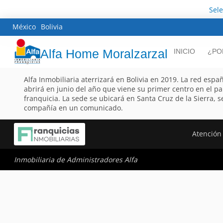
Sel
México
Bolivia
Alfa Home Moralzarzal
INICIO
¿PO
Alfa Inmobiliaria aterrizará en Bolivia en 2019. La red espa
abrirá en junio del año que viene su primer centro en el p
franquicia. La sede se ubicará en Santa Cruz de la Sierra, 
compañía en un comunicado.
Atención 
Inmobiliaria de Administradores Alfa